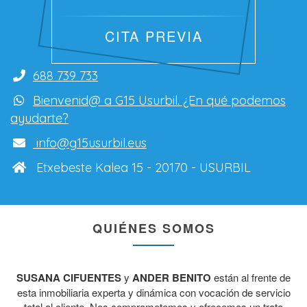
CITA PREVIA
688 739 733
Bienvenid@ a G15 Usurbil. ¿En qué podemos
ayudarte?
info@g15usurbil.eus
Etxebeste Kalea 15 - 20170 - USURBIL
QUIÉNES SOMOS
SUSANA CIFUENTES
y
ANDER BENITO
están al frente de
esta inmobiliaria experta y dinámica con vocación de servicio
total al cliente. Nos comprometemos y ofrecemos un trato