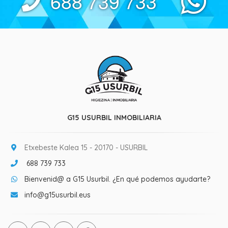
688 739 733
G15 USURBIL INMOBILIARIA
Etxebeste Kalea 15 - 20170 - USURBIL
688 739 733
Bienvenid@ a G15 Usurbil. ¿En qué podemos ayudarte?
info@g15usurbil.eus