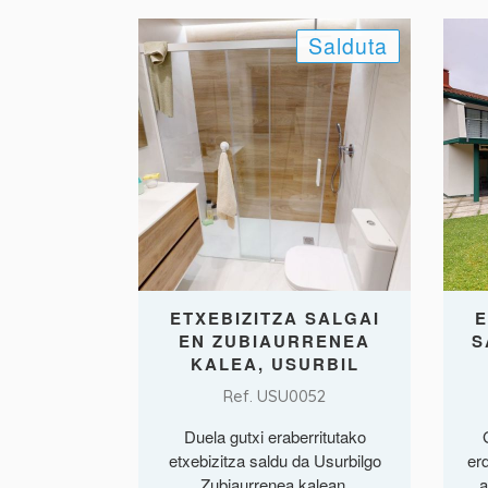
Salduta
ETXEBIZITZA SALGAI
E
EN ZUBIAURRENEA
S
KALEA, USURBIL
Ref. USU0052
Duela gutxi eraberritutako
etxebizitza saldu da Usurbilgo
erd
Zubiaurrenea kalean.
a