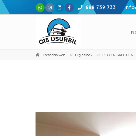
688 739 733
info
N
Portadas web
Higiezinak
PISO EN SANTUEN