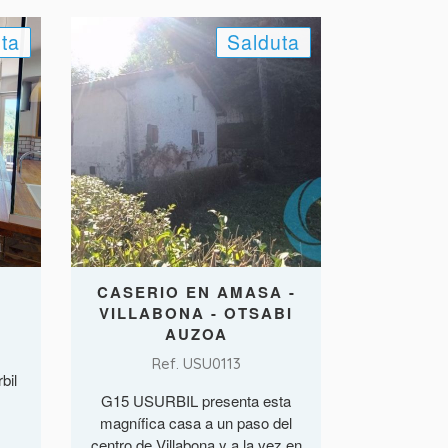
ta
Salduta
A
CASERIO EN AMASA -
VILLABONA - OTSABI
AUZOA
Ref. USU0113
bil
G15 USURBIL presenta esta
magnífica casa a un paso del
centro de Villabona y a la vez en