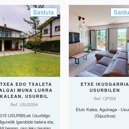
Salduta
Saldu
TXEA EDO TXALETA
ETXE IKUSGARRI
ALGAI MUNA LURRA
USURBILEN
KALEAN, USURBIL
Ref. CIF558
Ref. USU0054
Elutx Kalea, Aguinaga - Usur
G15 USURBILek Usurbilgo
(Gipuzkoa)
igunetik igarobide batera eta,
ldi berean, oso leku lasaian